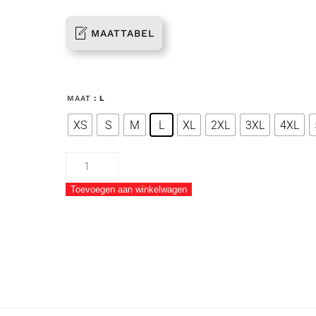
MAATTABEL
MAAT
: L
XS
S
M
L
XL
2XL
3XL
4XL
Sweater
Modderkolk
Toevoegen aan winkelwagen
aantal