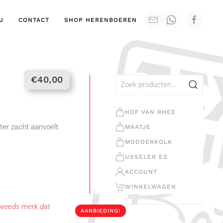
J
CONTACT
SHOP HERENBOEREN
€
40,00
Zoeken
naar:
HOF VAN RHEE
ter zacht aanvoelt.
MAATJE
MODDERKOLK
USSELER ES
ACCOUNT
WINKELWAGEN
Zweeds merk dat
AANBIEDING!