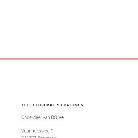
n
worden
op
de
tpagina
productpag
TEXTIELDRUKKERIJ BATHMEN
Onderdeel van
DRIVe
Vaanholtsweg 1