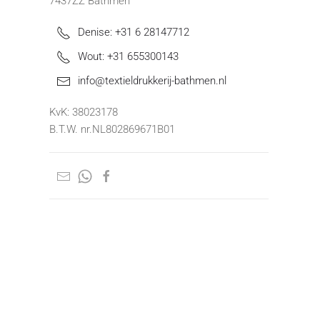
7437ZZ Bathmen
Denise: +31 6 28147712
Wout: +31 655300143
info@textieldrukkerij-bathmen.nl
KvK: 38023178
B.T.W. nr.NL802869671B01