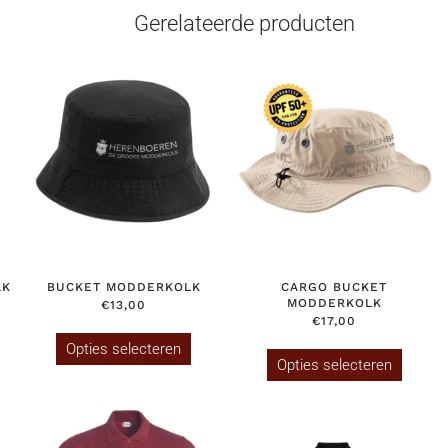
Gerelateerde producten
LK
BUCKET MODDERKOLK
CARGO BUCKET
MODDERKOLK
€
13,00
€
17,00
Dit
Dit
oduct
product
Opties selecteren
produc
Opties selecteren
ft
heeft
heeft
erdere
meerdere
meerde
iaties.
variaties.
variatie
ze
Deze