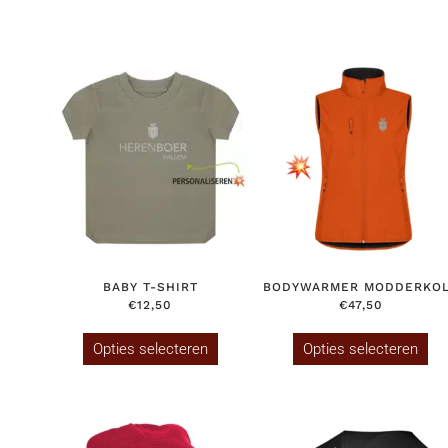
BABY T-SHIRT
BODYWARMER MODDERKO
€
12,50
€
47,50
Dit
Dit
product
pr
Opties selecteren
Opties selecteren
heeft
hee
meerdere
me
variaties.
var
Deze
De