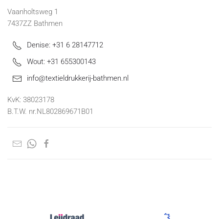
Vaanholtsweg 1
7437ZZ Bathmen
Denise: +31 6 28147712
Wout: +31 655300143
info@textieldrukkerij-bathmen.nl
KvK: 38023178
B.T.W. nr.NL802869671B01