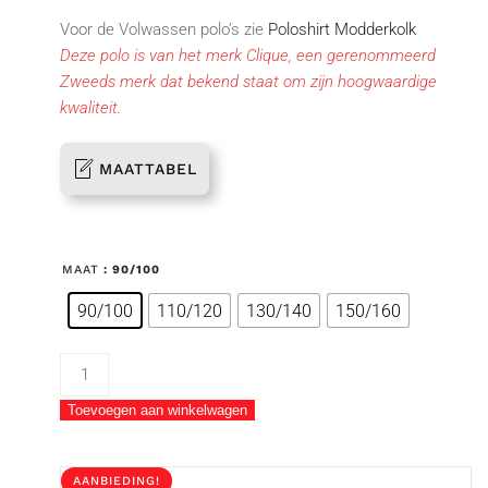
Voor de Volwassen polo’s zie
Poloshirt Modderkolk
Deze polo is van het merk Clique, een gerenommeerd
Zweeds merk dat bekend staat om zijn hoogwaardige
kwaliteit.
MAATTABEL
MAAT
: 90/100
90/100
110/120
130/140
150/160
Poloshirt
Modderkolk
Toevoegen aan winkelwagen
Junior
aantal
AANBIEDING!