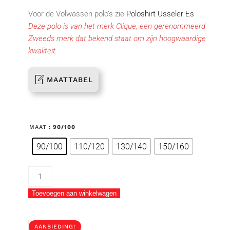
Voor de Volwassen polo’s zie
Poloshirt Usseler Es
Deze polo is van het merk Clique, een gerenommeerd
Zweeds merk dat bekend staat om zijn hoogwaardige
kwaliteit.
MAATTABEL
MAAT
: 90/100
90/100
110/120
130/140
150/160
Poloshirt
Usseler
Toevoegen aan winkelwagen
Es
Junior
aantal
AANBIEDING!