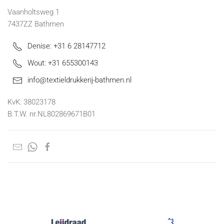
Vaanholtsweg 1
7437ZZ Bathmen
Denise: +31 6 28147712
Wout: +31 655300143
info@textieldrukkerij-bathmen.nl
KvK: 38023178
B.T.W. nr.NL802869671B01